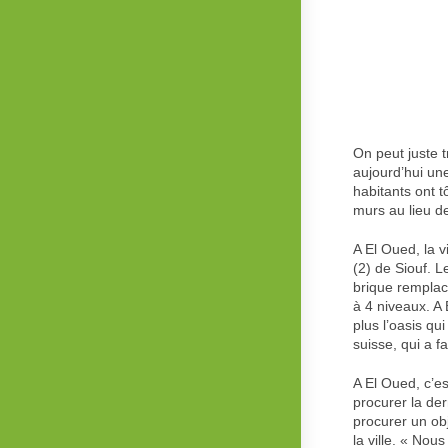
On peut juste 
aujourd’hui une
habitants ont t
murs au lieu d
A El Oued, la v
(2) de Siouf. L
brique remplac
à 4 niveaux. A 
plus l’oasis qu
suisse, qui a f
A El Oued, c’est
procurer la der
procurer un obj
la ville. « No