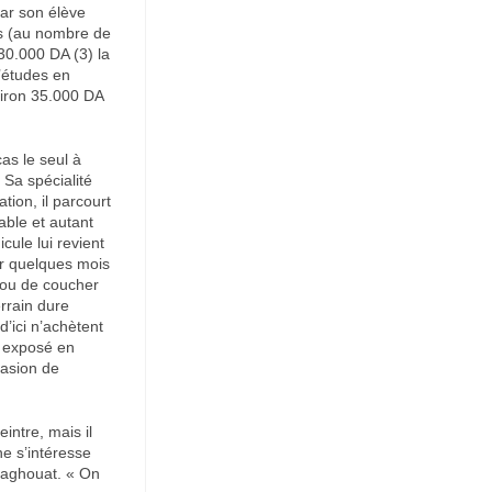
par son élève
ns (au nombre de
 30.000 DA (3) la
d’études en
viron 35.000 DA
cas le seul à
. Sa spécialité
tion, il parcourt
sable et autant
cule lui revient
our quelques mois
r ou de coucher
errain dure
d’ici n’achètent
à exposé en
ccasion de
eintre, mais il
ne s’intéresse
 Laghouat. « On