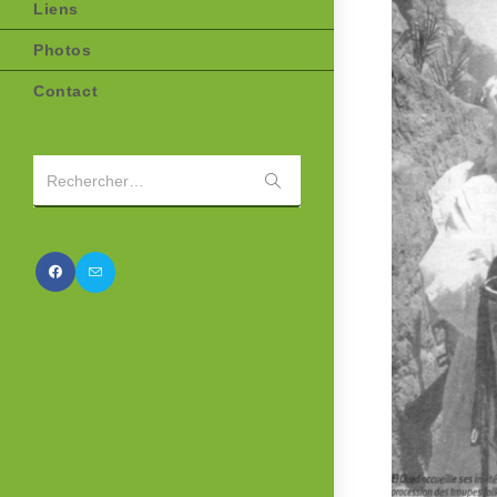
Liens
Photos
Contact
Envoyer
Rechercher…
la
recherche