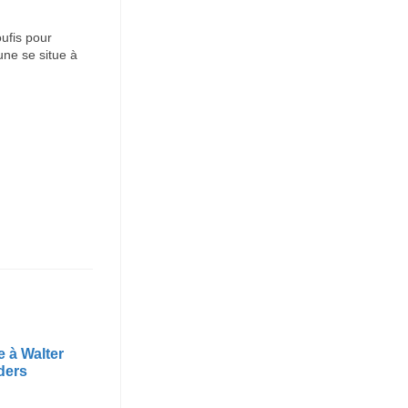
ufis pour
une se situe à
à Walter
ders