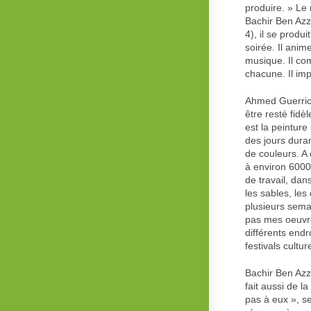
produire. » Le
Bachir Ben Azz
4), il se produ
soirée. Il anim
musique. Il co
chacune. Il imp
Ahmed Guerriche
être resté fidè
est la peinture
des jours duran
de couleurs. A 
à environ 6000 
de travail, dan
les sables, les
plusieurs semai
pas mes oeuvre
différents endro
festivals cultu
Bachir Ben Azza,
fait aussi de l
pas à eux », se