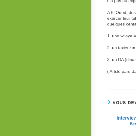
n’a pas où expo
A El Oued, des
exercer leur t
quelques centa
1. une wilaya 
2. un taxieur =
3. un DA (dina
( Artcle paru 
VOUS DE
Intervie
Ke