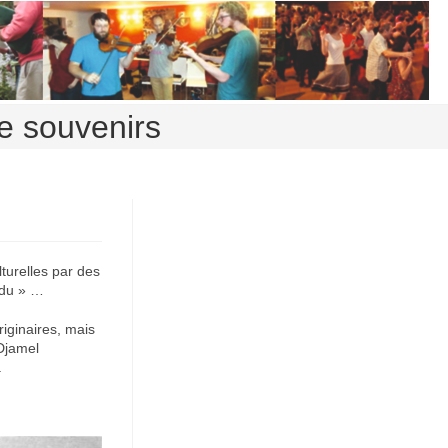
le souvenirs
lturelles par des
rdu » …
riginaires, mais
 Djamel
.