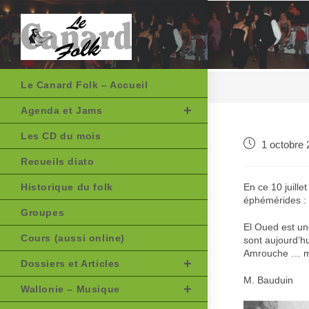
Skip
to
content
Le Canard Folk – Accueil
Agenda et Jams
Les CD du mois
Publication
1 octobre
publiée :
Recueils diato
Historique du folk
En ce 10 juille
éphémérides : 
Groupes
El Oued est une
Cours (aussi online)
sont aujourd’h
Amrouche … ma
Dossiers et Articles
M. Bauduin
Wallonie – Musique