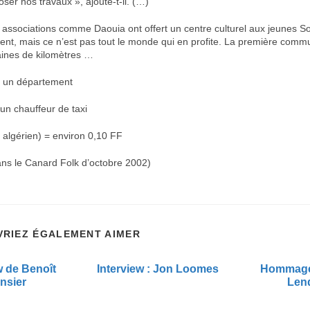
ser nos travaux », ajoute-t-il. (…)
 associations comme Daouia ont offert un centre culturel aux jeunes So
alent, mais ce n’est pas tout le monde qui en profite. La première comm
ines de kilomètres …
= un département
 un chauffeur de taxi
r algérien) = environ 0,10 FF
dans le Canard Folk d’octobre 2002)
VRIEZ ÉGALEMENT AIMER
w de Benoît
Interview : Jon Loomes
Hommage 
nsier
Len