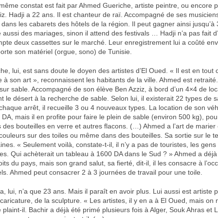
 même constat est fait par Ahmed Gueriche, artiste peintre, ou encore 
iz. Hadji a 22 ans. Il est chanteur de raï. Accompagné de ses musicie
it dans les cabarets des hôtels de la région. Il peut gagner ainsi jusqu’à
e aussi des mariages, sinon il attend des festivals … Hadji n’a pas fait 
mpte deux cassettes sur le marché. Leur enregistrement lui a coûté en
orte son matériel (orgue, sono) de Tunisie.
, lui, est sans doute le doyen des artistes d’El Oued. « Il est en tout 
le à son art », reconnaissent les habitants de la ville. Ahmed est retraité
 sur sable. Accompagné de son élève Ben Azziz, à bord d’un 4×4 de loca
t le désert à la recherche de sable. Selon lui, il existerait 22 types de 
chaque arrêt, il recueille 3 ou 4 nouveaux types. La location de son véhi
DA, mais il en profite pour faire le plein de sable (environ 500 kg), p
s des bouteilles en verre et autres flacons. (…) Ahmed a l’art de marie
 couleurs sur des toiles ou même dans des bouteilles. Sa sortie sur le t
nes. « Seulement voilà, constate-t-il, il n’y a pas de touristes, les gens 
s. Qui achèterait un tableau à 1600 DA dans le Sud ? » Ahmed a déj
its du pays, mais son grand salut, sa fierté, dit-il, il les consacre à l’o
rels. Ahmed peut consacrer 2 à 3 journées de travail pour une toile.
 lui, n’a que 23 ans. Mais il paraît en avoir plus. Lui aussi est artiste p
a caricature, de la sculpture. « Les artistes, il y en a à El Oued, mais on 
 plaint-il. Bachir a déjà été primé plusieurs fois à Alger, Souk Ahras et