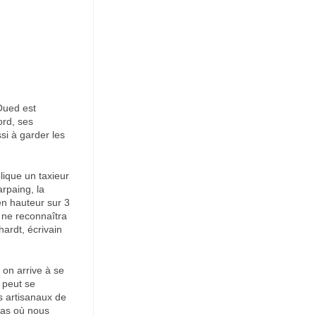
Oued est
ord, ses
si à garder les
plique un taxieur
arpaing, la
en hauteur sur 3
n ne reconnaîtra
hardt, écrivain
i on arrive à se
n peut se
s artisanaux de
pas où nous