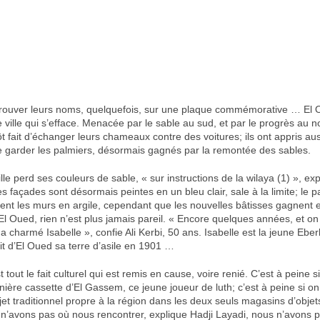
trouver leurs noms, quelquefois, sur une plaque commémorative … El 
 ville qui s’efface. Menacée par le sable au sud, et par le progrès au n
ôt fait d’échanger leurs chameaux contre des voitures; ils ont appris aus
e garder les palmiers, désormais gagnés par la remontée des sables.
ille perd ses couleurs de sable, « sur instructions de la wilaya (1) », ex
es façades sont désormais peintes en un bleu clair, sale à la limite; le p
ent les murs en argile, cependant que les nouvelles bâtisses gagnent 
El Oued, rien n’est plus jamais pareil. « Encore quelques années, et o
i a charmé Isabelle », confie Ali Kerbi, 50 ans. Isabelle est la jeune Eber
ait d’El Oued sa terre d’asile en 1901 …
 tout le fait culturel qui est remis en cause, voire renié. C’est à peine s
nière cassette d’El Gassem, ce jeune joueur de luth; c’est à peine si o
et traditionnel propre à la région dans les deux seuls magasins d’objet
us n’avons pas où nous rencontrer, explique Hadji Layadi, nous n’avons 